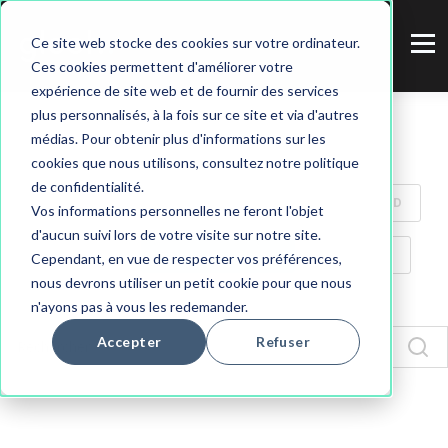
Ce site web stocke des cookies sur votre ordinateur.
Ces cookies permettent d'améliorer votre
expérience de site web et de fournir des services
plus personnalisés, à la fois sur ce site et via d'autres
médias. Pour obtenir plus d'informations sur les
ALL
INSPIRATION
ASTUCES
cookies que nous utilisons, consultez notre politique
de confidentialité.
PUBLICITÉ LOCALE
MARKETING
INSPIRED
Vos informations personnelles ne feront l'objet
d'aucun suivi lors de votre visite sur notre site.
CASE STUDY
REVUE DE PRESSE
SOCIÉTÉ
Cependant, en vue de respecter vos préférences,
nous devrons utiliser un petit cookie pour que nous
n'ayons pas à vous les redemander.
IMMOBILIER
TÉMOIGNAGE
Accepter
Refuser